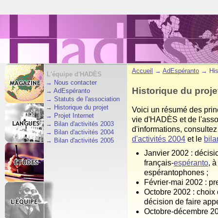
Accueil
→
AdEspéranto
→ His
L'équipe d'HADÈS
→
Nous contacter
Historique du proje
→
AdEspéranto
→
Statuts de l'association
→
Historique du projet
Voici un résumé des prin
→
Projet Internet
vie d'HADÈS et de l'asso
→
Bilan d'activités 2003
d'informations, consultez
→
Bilan d'activités 2004
d'activités 2004
et le
bil
→
Bilan d'activités 2005
Janvier 2002 : décisi
français-
espéranto
, 
espérantophones ;
Février-mai 2002 : pr
Octobre 2002 : choix
décision de faire appe
Octobre-décembre 2002