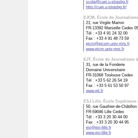
scola@cuej.u-strasbg.fr
http://cuej.u-strasbg.fr/
EJCM, École de Journalisme
21, rue Virgile Marron
FR-13392 Marseille Cedex 0
Tél : +33 4 91 24 32 00
Fax : +33 4 91 48 73 59
ejcm@ejcom.univ-mrs.fr
www.ejcm.univ-mrs.fr
EJT, École de Journalisme 
31, rue de la Fonderie
Domaine Universitaire
FR-31068 Toulouse Cedex
Tél : +33 5 62 26 54 19
Fax : +33 5 61 53 50 97
www.ejt.fr
ESJ Lille, École Supérieure 
50, rue Gauthier-de-Châtillon
FR-59046 Lille Cedex
Tél : +33 3 20 30 44 00
Fax : +33 3 20 30 44 95
esj@esj-lille.fr
www.esj-lille.fr