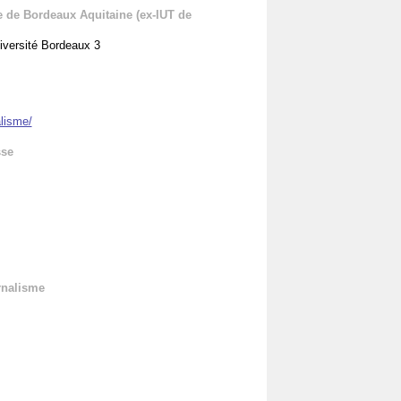
e de Bordeaux Aquitaine (ex-IUT de
iversité Bordeaux 3
alisme/
sse
urnalisme