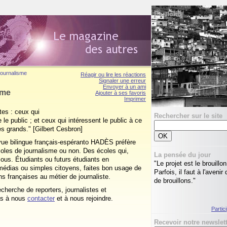
Portfolio
ournalisme
Réagir ou lire les réactions
Signaler une erreur
Envoyer à un ami
sme
Ajouter à ses favoris
Imprimer
stes : ceux qui
Rechercher sur le site
 le public ; et ceux qui intéressent le public à ce
les grands." [Gilbert
Cesbron
]
evue bilingue français-espéranto HADÈS préfère
écoles de journalisme ou non. Des écoles qui,
La pensée du jour
sous. Étudiants ou futurs étudiants en
"Le projet est le brouillon
 médias ou simples citoyens, faites bon usage de
Parfois, il faut à l'aveni
ns françaises au métier de journaliste.
de brouillons."
echerche de reporters, journalistes et
pas à nous
contacter
et à nous rejoindre.
Partic
Recevoir notre newslet