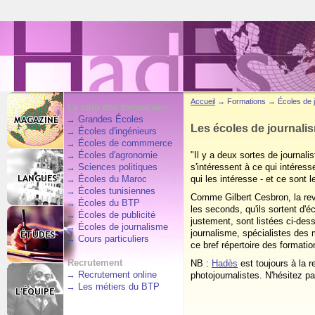
Accueil
→ Formations → Écoles de j
Le coin des formations
→
Grandes Écoles
Les écoles de journali
→
Écoles d'ingénieurs
→
Écoles de commmerce
→
Écoles d'agronomie
"Il y a deux sortes de journali
→
Sciences politiques
s'intéressent à ce qui intéresse
→
Écoles du Maroc
qui les intéresse - et ce sont 
→
Écoles tunisiennes
Comme Gilbert
Cesbron
, la r
→
Écoles du BTP
les seconds, qu'ils sortent d'
→
Écoles de publicité
justement, sont listées ci-des
→
Écoles de journalisme
journalisme, spécialistes des
→
Cours particuliers
ce bref répertoire des formatio
Recrutement
NB :
Hadès
est toujours à la r
→
Recrutement online
photojournalistes. N'hésitez 
→
Les métiers du BTP