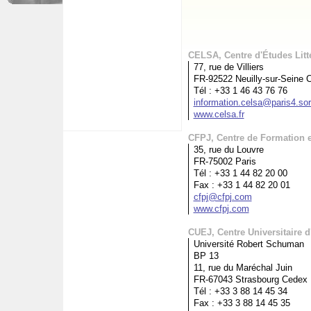
CELSA, Centre d'Études Litté
77, rue de Villiers
FR-92522 Neuilly-sur-Seine 
Tél : +33 1 46 43 76 76
information.celsa@paris4.sor
www.celsa.fr
CFPJ, Centre de Formation e
35, rue du Louvre
FR-75002 Paris
Tél : +33 1 44 82 20 00
Fax : +33 1 44 82 20 01
cfpj@cfpj.com
www.cfpj.com
CUEJ, Centre Universitaire
Université Robert Schuman
BP 13
11, rue du Maréchal Juin
FR-67043 Strasbourg Cedex
Tél : +33 3 88 14 45 34
Fax : +33 3 88 14 45 35