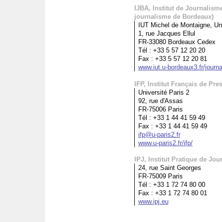
IJBA, Institut de Journalism
journalisme de Bordeaux)
IUT Michel de Montaigne, Un
1, rue Jacques Ellul
FR-33080 Bordeaux Cedex
Tél : +33 5 57 12 20 20
Fax : +33 5 57 12 20 81
www.iut.u-bordeaux3.fr/journ
IFP, Institut Français de Pre
Université Paris 2
92, rue d'Assas
FR-75006 Paris
Tél : +33 1 44 41 59 49
Fax : +33 1 44 41 59 49
ifp@u-paris2.fr
www.u-paris2.fr/ifp/
IPJ, Institut Pratique de Jo
24, rue Saint Georges
FR-75009 Paris
Tél : +33 1 72 74 80 00
Fax : +33 1 72 74 80 01
www.ipj.eu