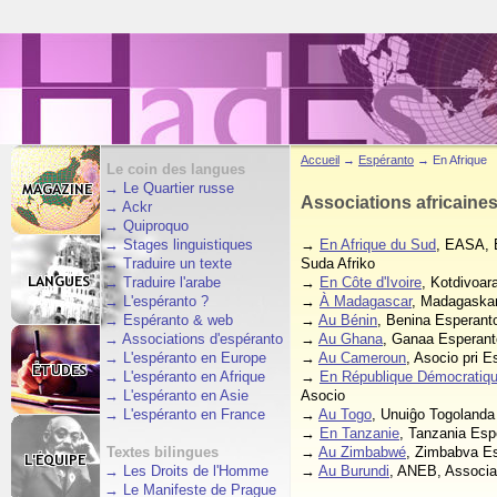
Accueil
→
Espéranto
→ En Afrique
Le coin des langues
→
Le Quartier russe
Associations africaines
→
Ackr
→
Quiproquo
→
Stages linguistiques
→
En Afrique du Sud
, EASA, 
→
Traduire un texte
Suda Afriko
→
Traduire l'arabe
→
En Côte d'Ivoire
, Kotdivoar
→
L'espéranto ?
→
À Madagascar
, Madagaskar
→
Espéranto & web
→
Au Bénin
, Benina Esperant
→
Associations d'espéranto
→
Au Ghana
, Ganaa Esperan
→
L'espéranto en Europe
→
Au Cameroun
, Asocio pri 
→
L'espéranto en Afrique
→
En République Démocratiq
→
L'espéranto en Asie
Asocio
→
L'espéranto en France
→
Au Togo
, Unuiĝo Togolanda
→
En Tanzanie
, Tanzania Esp
Textes bilingues
→
Au Zimbabwé
, Zimbabva Es
→
Les Droits de l'Homme
→
Au Burundi
, ANEB, Associat
→
Le Manifeste de Prague