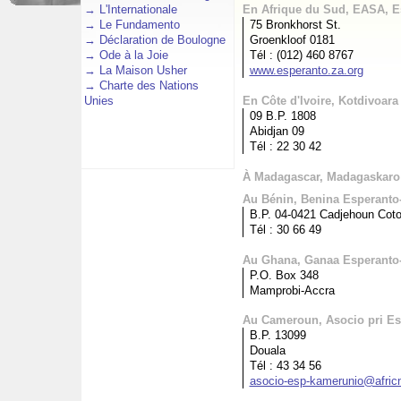
→
L'Internationale
En Afrique du Sud, EASA, E
→
Le Fundamento
75 Bronkhorst St.
→
Déclaration de Boulogne
Groenkloof 0181
→
Ode à la Joie
Tél : (012) 460 8767
→
La Maison Usher
www.esperanto.za.org
→
Charte des Nations
Unies
En Côte d'Ivoire, Kotdivoar
09 B.P. 1808
Abidjan 09
Tél : 22 30 42
À Madagascar, Madagaskaro 
Au Bénin, Benina Esperanto
B.P. 04-0421 Cadjehoun Cot
Tél : 30 66 49
Au Ghana, Ganaa Esperant
P.O. Box 348
Mamprobi-Accra
Au Cameroun, Asocio pri E
B.P. 13099
Douala
Tél : 43 34 56
asocio-esp-kamerunio@afric