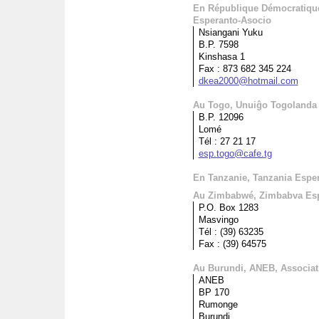
En République Démocratiqu
Esperanto-Asocio
Nsiangani Yuku
B.P. 7598
Kinshasa 1
Fax : 873 682 345 224
dkea2000@hotmail.com
Au Togo, Unuiĝo Togolanda
B.P. 12096
Lomé
Tél : 27 21 17
esp.togo@cafe.tg
En Tanzanie, Tanzania Espe
Au Zimbabwé, Zimbabva Espe
P.O. Box 1283
Masvingo
Tél : (39) 63235
Fax : (39) 64575
Au Burundi, ANEB, Associati
ANEB
BP 170
Rumonge
Burundi