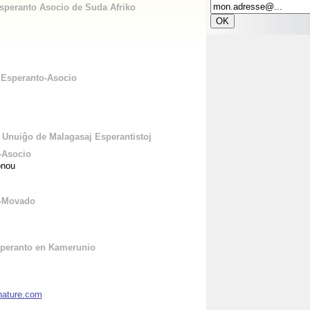
speranto Asocio de Suda Afriko
a Esperanto-Asocio
Unuiĝo de Malagasaj Esperantistoj
-Asocio
onou
o-Movado
speranto en Kamerunio
nature.com