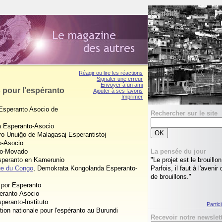
Portfolio
Réagir ou lire les réactions
Signaler une erreur
Envoyer à un ami
 pour l'espéranto
Ajouter à ses favoris
Imprimer
Esperanto Asocio de
Rechercher sur le site
a Esperanto-Asocio
o Unuiĝo de Malagasaj Esperantistoj
o-Asocio
La pensée du jour
to-Movado
"Le projet est le brouillon
Esperanto en Kamerunio
Parfois, il faut à l'aveni
ue du Congo
, Demokrata Kongolanda Esperanto-
de brouillons."
 por Esperanto
eranto-Asocio
peranto-Instituto
Partic
ion nationale pour l'espéranto au Burundi
Recevoir notre newslet