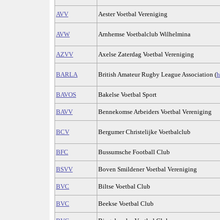
AVV
Aester Voetbal Vereniging
AVW
Arnhemse Voetbalclub Wilhelmina
AZVV
Axelse Zaterdag Voetbal Vereniging
BARLA
British Amateur Rugby League Association (
h
BAVOS
Bakelse Voetbal Sport
BAVV
Bennekomse Arbeiders Voetbal Vereniging
BCV
Bergumer Christelijke Voetbalclub
BFC
Bussumsche Football Club
BSVV
Boven Smildener Voetbal Vereniging
BVC
Biltse Voetbal Club
BVC
Beekse Voetbal Club