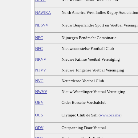
NAWIRA
North America West Indies Rugby Associatio
NBSVV
Nieuw Beijerlandse Sport en Voetbal Verenig
NEC
Nijmegen Eendracht Combinatie
NFC
Nieuweramstelse Football Club
NKVV
Nieuwe Krimse Voetbal Vereniging
NTVV
Nieuwe Tongense Voetbal Vereniging
NVC
Netterdense Voetbal Club
NWVV
Nieuw Weerdinger Voetbal Vereniging
OBV
Order Bossche Voetbalclub
OCS
Olympic Club de Safi (
www.ocs.ma
)
ODV
Ontspanning Door Voetbal