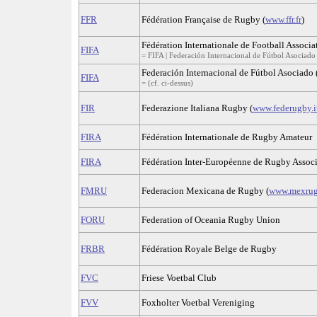
FFR
Fédération Française de Rugby (
www.ffr.fr
)
Fédération Internationale de Football Associa
FIFA
= FIFA | Federación Internacional de Fútbol Asociado
Federación Internacional de Fútbol Asociado 
FIFA
= (cf. ci-dessus)
FIR
Federazione Italiana Rugby (
www.federugby.i
FIRA
Fédération Internationale de Rugby Amateur
FIRA
Fédération Inter-Européenne de Rugby Assoc
FMRU
Federacion Mexicana de Rugby (
www.mexru
FORU
Federation of Oceania Rugby Union
FRBR
Fédération Royale Belge de Rugby
FVC
Friese Voetbal Club
FVV
Foxholter Voetbal Vereniging