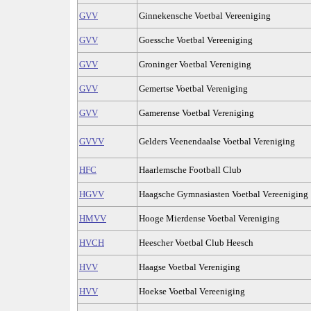
GVV
Ginnekensche Voetbal Vereeniging
GVV
Goessche Voetbal Vereeniging
GVV
Groninger Voetbal Vereniging
GVV
Gemertse Voetbal Vereniging
GVV
Gamerense Voetbal Vereniging
GVVV
Gelders Veenendaalse Voetbal Vereniging
HFC
Haarlemsche Football Club
HGVV
Haagsche Gymnasiasten Voetbal Vereeniging
HMVV
Hooge Mierdense Voetbal Vereniging
HVCH
Heescher Voetbal Club Heesch
HVV
Haagse Voetbal Vereniging
HVV
Hoekse Voetbal Vereeniging