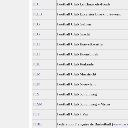
FCC
Football Club La Chaux-de-Fonds
FCEB
Football Club Excelsior Broekhuizevorst
FCG
Football Club Gulpen
FCG
Football Club Gracht
FCH
Football Club Heuvelkwartier
FCH
Football Club Hoensbroek
FCK
Football Club Kerkrade
FCM
Football Club Maastricht
FCN
Football Club Nieuwland
FCS
Football Club Schulpweg
FCSM
Football Club Schulpweg – Metro
FCV
Football Club 't Ven
FFBB
Fédération Française de Basketball (
www.bask