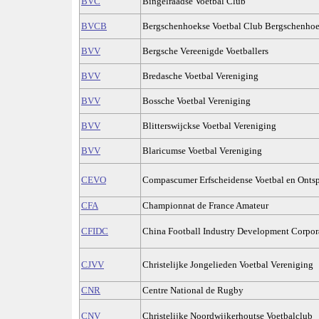
BVC
Bingelraadse Voetbal Club
BVCB
Bergschenhoekse Voetbal Club Bergschenho
BVV
Bergsche Vereenigde Voetballers
BVV
Bredasche Voetbal Vereniging
BVV
Bossche Voetbal Vereniging
BVV
Blitterswijckse Voetbal Vereniging
BVV
Blaricumse Voetbal Vereniging
CEVO
Compascumer Erfscheidense Voetbal en Onts
CFA
Championnat de France Amateur
CFIDC
China Football Industry Development Corpor
CJVV
Christelijke Jongelieden Voetbal Vereniging
CNR
Centre National de Rugby
CNV
Christelijke Noordwijkerhoutse Voetbalclub