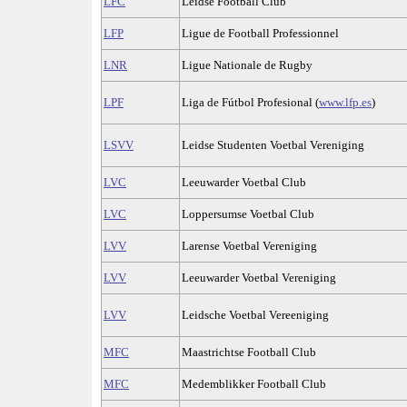
LFC
Leidse Football Club
LFP
Ligue de Football Professionnel
LNR
Ligue Nationale de Rugby
LPF
Liga de Fútbol Profesional (
www.lfp.es
)
LSVV
Leidse Studenten Voetbal Vereniging
LVC
Leeuwarder Voetbal Club
LVC
Loppersumse Voetbal Club
LVV
Larense Voetbal Vereniging
LVV
Leeuwarder Voetbal Vereniging
LVV
Leidsche Voetbal Vereeniging
MFC
Maastrichtse Football Club
MFC
Medemblikker Football Club