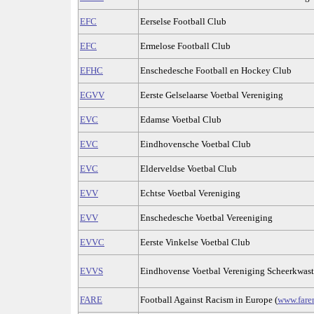
EFC
Eerselse Football Club
EFC
Ermelose Football Club
EFHC
Enschedesche Football en Hockey Club
EGVV
Eerste Gelselaarse Voetbal Vereniging
EVC
Edamse Voetbal Club
EVC
Eindhovensche Voetbal Club
EVC
Elderveldse Voetbal Club
EVV
Echtse Voetbal Vereniging
EVV
Enschedesche Voetbal Vereeniging
EVVC
Eerste Vinkelse Voetbal Club
EVVS
Eindhovense Voetbal Vereniging Scheerkwas
FARE
Football Against Racism in Europe (
www.fare