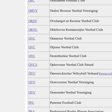
OFC
Oostzaanse Football Club
OHVV
Ouden Hoornse Voetbal Vereniging
OKSV
Overlangel en Keentse Voetbal Club
OKVC
Oldehoven Kommerzijlse Voetbal Club
OVC
Ommense Voetbal Club
OVC
Oijense Voetbal Club
OVC
Oosterbeekse Voetbal Club
OVCS
Ophovense Voetbal Club Sittard
ÖVV
Österreichischer Volleyball Verband (
www.voll
OVV
Oostvoornse Voetbal Vereniging
OVV
Oosteinder Voetbal Vereniging
PFC
Puttense Football Club
PRA
Professional Rugby Players Association