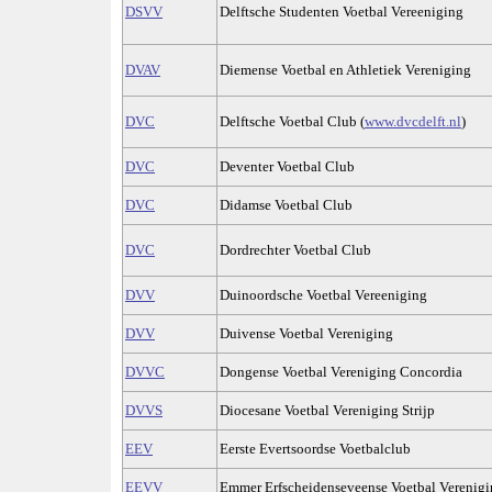
DSVV
Delftsche Studenten Voetbal Vereeniging
DVAV
Diemense Voetbal en Athletiek Vereniging
DVC
Delftsche Voetbal Club (
www.dvcdelft.nl
)
DVC
Deventer Voetbal Club
DVC
Didamse Voetbal Club
DVC
Dordrechter Voetbal Club
DVV
Duinoordsche Voetbal Vereeniging
DVV
Duivense Voetbal Vereniging
DVVC
Dongense Voetbal Vereniging Concordia
DVVS
Diocesane Voetbal Vereniging Strijp
EEV
Eerste Evertsoordse Voetbalclub
EEVV
Emmer Erfscheidenseveense Voetbal Verenig