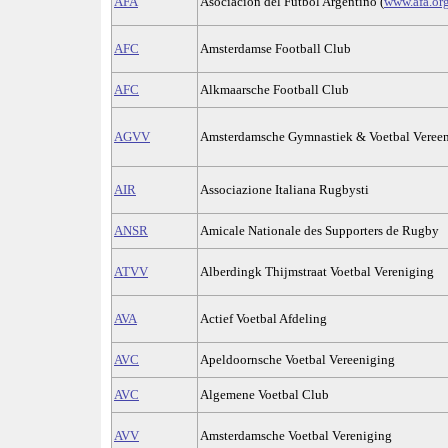
AFA
Asociación del Fútbol Argentino (
www.afa.org
AFC
Amsterdamse Football Club
AFC
Alkmaarsche Football Club
AGVV
Amsterdamsche Gymnastiek & Voetbal Veree
AIR
Associazione Italiana Rugbysti
ANSR
Amicale Nationale des Supporters de Rugby
ATVV
Alberdingk Thijmstraat Voetbal Vereniging
AVA
Actief Voetbal Afdeling
AVC
Apeldoornsche Voetbal Vereeniging
AVC
Algemene Voetbal Club
AVV
Amsterdamsche Voetbal Vereniging