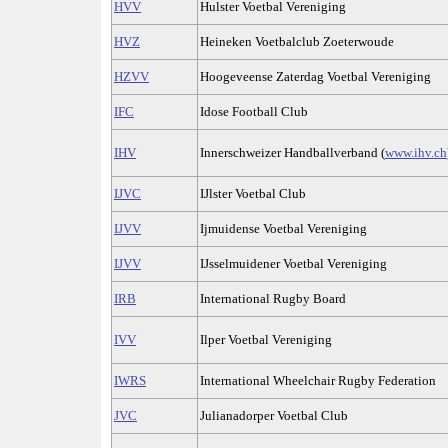
HVV
Hulster Voetbal Vereniging
HVZ
Heineken Voetbalclub Zoeterwoude
HZVV
Hoogeveense Zaterdag Voetbal Vereniging
IFC
Idose Football Club
IHV
Innerschweizer Handballverband (
www.ihv.ch
IJVC
IJlster Voetbal Club
IJVV
Ijmuidense Voetbal Vereniging
IJVV
IJsselmuidener Voetbal Vereniging
IRB
International Rugby Board
IVV
Ilper Voetbal Vereniging
IWRS
International Wheelchair Rugby Federation
JVC
Julianadorper Voetbal Club