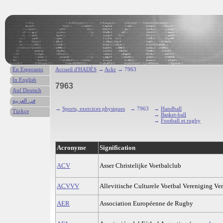
En Esperanto
Accueil d'HADÈS
→
Ackr
→ 7963
In English
7963
Auf Deutsch
في العربية
→
Sports, exercices physiques
→ 7963
→
Handball
Türkçe
→
Basket-ball
→
Football et rugby
Acronyme
Signification
ACV
Asser Christelijke Voetbalclub
ACVVV
Allevitische Culturele Voetbal Vereniging Ve
AER
Association Européenne de Rugby