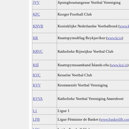
JVV
Jipsingbourtangense Voetbal Vereniging
KFC
Kooger Football Club
KNVB
Koninklijke Nederlandse Voetbalbond (
www.k
KR
Knattspyrnufélag Reykjavíkur (
www.kr.is
)
KRVC
Katholieke Rijswijkse Voetbal Club
KSÍ
Knattspyrnusamband Íslands eða (
www.ksi.is
)
KVC
Kesselse Voetbal Club
KVV
Krommeniër Voetbal Vereniging
KVVA
Katholieke Voetbal Vereniging Amersfoort
L1
Ligue 1
LFB
Ligue Féminine de Basket (
www.basketlfb.co