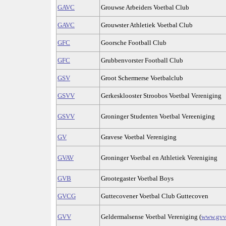
GAVC
Grouwse Arbeiders Voetbal Club
GAVC
Grouwster Athletiek Voetbal Club
GFC
Goorsche Football Club
GFC
Grubbenvorster Football Club
GSV
Groot Schermerse Voetbalclub
GSVV
Gerkesklooster Stroobos Voetbal Vereniging
GSVV
Groninger Studenten Voetbal Vereeniging
GV
Gravese Voetbal Vereniging
GVAV
Groninger Voetbal en Athletiek Vereniging
GVB
Grootegaster Voetbal Boys
GVCG
Guttecovener Voetbal Club Guttecoven
GVV
Geldermalsense Voetbal Vereniging (
www.gvv-