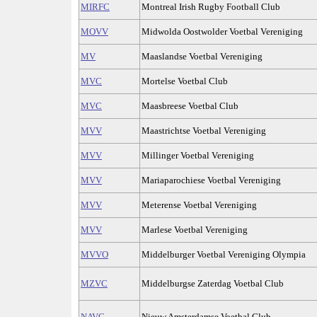
MIRFC
Montreal Irish Rugby Football Club
MOVV
Midwolda Oostwolder Voetbal Vereniging
MV
Maaslandse Voetbal Vereniging
MVC
Mortelse Voetbal Club
MVC
Maasbreese Voetbal Club
MVV
Maastrichtse Voetbal Vereniging
MVV
Millinger Voetbal Vereniging
MVV
Mariaparochiese Voetbal Vereniging
MVV
Meterense Voetbal Vereniging
MVV
Marlese Voetbal Vereniging
MVVO
Middelburger Voetbal Vereniging Olympia
MZVC
Middelburgse Zaterdag Voetbal Club
NAVC
Nieuw Amsterdamse Voetbal Club