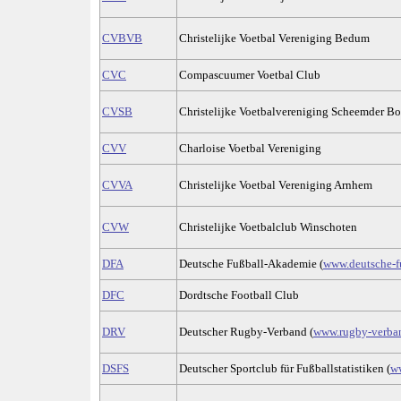
CVBVB
Christelijke Voetbal Vereniging Bedum
CVC
Compascuumer Voetbal Club
CVSB
Christelijke Voetbalvereniging Scheemder B
CVV
Charloise Voetbal Vereniging
CVVA
Christelijke Voetbal Vereniging Arnhem
CVW
Christelijke Voetbalclub Winschoten
DFA
Deutsche Fußball-Akademie (
www.deutsche-f
DFC
Dordtsche Football Club
DRV
Deutscher Rugby-Verband (
www.rugby-verba
DSFS
Deutscher Sportclub für Fußballstatistiken (
ww