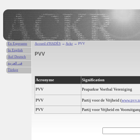
En Esperanto
Accueil d'HADÈS
→
Ackr
→ PVV
In English
PVV
Auf Deutsch
في العربية
Türkçe
Acronyme
Signification
PVV
Peaparkse Voetbal Vereniging
PVV
Partij voor de Vrijheid (
www.pvv.n
PVV
Partij voor Vrijheid en Vooruitgan