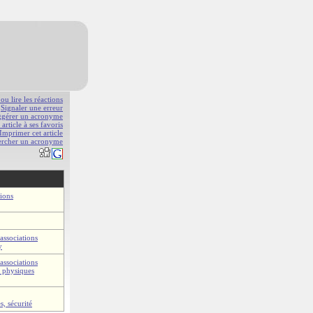
 ou lire les réactions
Signaler une erreur
gérer un acronyme
 article à ses favoris
Imprimer cet article
ercher un acronyme
ions
associations
y
associations
s physiques
s, sécurité