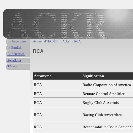
En Esperanto
Accueil d'HADÈS
→
Ackr
→ RCA
In English
RCA
Auf Deutsch
في العربية
Türkçe
Acronyme
Signification
RCA
Radio Corporation of America
RCA
Remote Control Amplifier
RCA
Rugby Club Auxerrois
RCA
Racing Club Amsterdam
RCA
Responsabilité Civile Accident