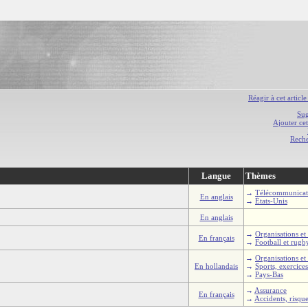
Réagir à cet article
Sug
Ajouter cet
Rech
Langue
Thèmes
→
Télécommunicat
En anglais
→
États-Unis
En anglais
→
Organisations et 
En français
→
Football et rugb
→
Organisations et 
En hollandais
→
Sports, exercice
→
Pays-Bas
→
Assurance
En français
→
Accidents, risque