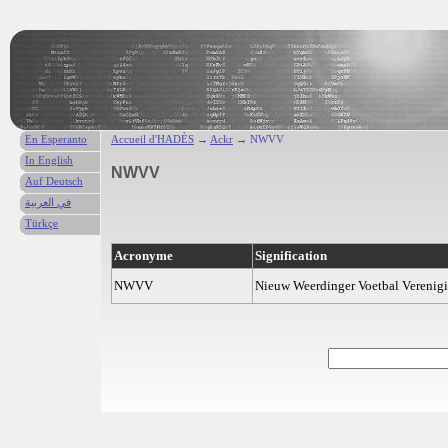
En Esperanto
Accueil d'HADÈS
→
Ackr
→ NWVV
In English
NWVV
Auf Deutsch
في العربية
Türkçe
Acronyme
Signification
NWVV
Nieuw Weerdinger Voetbal Verenig