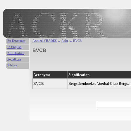
En Esperanto
Accueil d'HADÈS
→
Ackr
→ BVCB
In English
BVCB
Auf Deutsch
في العربية
Türkçe
Acronyme
Signification
BVCB
Bergschenhoekse Voetbal Club Bergsc