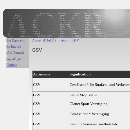
En Esperanto
Accueil d'HADÈS
→
Ackr
→ GSV
In English
GSV
Auf Deutsch
في العربية
Türkçe
Acronyme
Signification
GSV
Gesellschaft für Straßen- und Verkehr
GSV
Glove Stop Valve
GSV
Glaner Sport Vereniging
GSV
Goudse Sport Vereniging
GSV
Groot Schermerse Voetbalclub