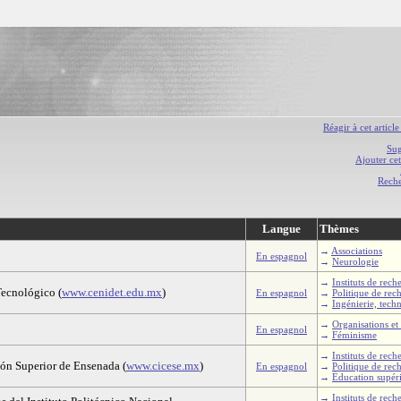
Réagir à cet article
Sug
Ajouter cet
Rech
Langue
Thèmes
→
Associations
En espagnol
→
Neurologie
→
Instituts de rech
Tecnológico (
www.cenidet.edu.mx
)
En espagnol
→
Politique de rec
→
Ingénierie, tech
→
Organisations et 
En espagnol
→
Féminisme
→
Instituts de rech
ión Superior de Ensenada (
www.cicese.mx
)
En espagnol
→
Politique de rec
→
Éducation supéri
→
Instituts de rech