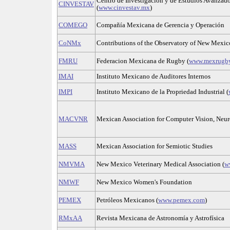
Centro de Investigación y de Estudios Avanzados
CINVESTAV
(
www.cinvestav.mx
)
COMEGO
Compañía Mexicana de Gerencia y Operación
CoNMx
Contributions of the Observatory of New Mexico
FMRU
Federacion Mexicana de Rugby (
www.mexrugb
IMAI
Instituto Mexicano de Auditores Internos
IMPI
Instituto Mexicano de la Propriedad Industrial (
MACVNR
Mexican Association for Computer Vision, Neu
MASS
Mexican Association for Semiotic Studies
NMVMA
New Mexico Veterinary Medical Association (
w
NMWF
New Mexico Women's Foundation
PEMEX
Petróleos Mexicanos (
www.pemex.com
)
RMxAA
Revista Mexicana de Astronomía y Astrofísica