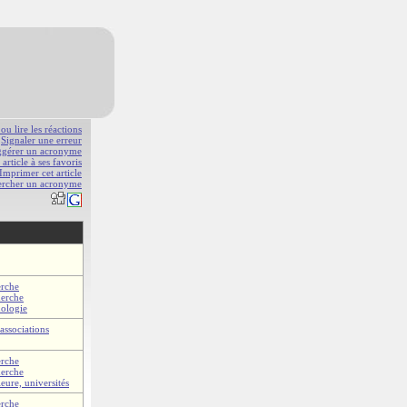
 ou lire les réactions
Signaler une erreur
gérer un acronyme
 article à ses favoris
Imprimer cet article
ercher un acronyme
erche
herche
nologie
associations
erche
herche
eure, universités
erche