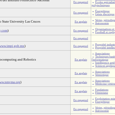
 del Instituto Politécnico Nacional
En espagnol
→
Écoles spécialis
polytechniques
→
Énergétique
En espagnol
→
Génie électrique
→
Séries, périodiq
 State University Las Cruces
En anglais
→
Astronomie
→
Organisations et 
y.com
)
En espagnol
→
Football et rugb
En espagnol
→
Propriété industr
www.impi.gob.mx
)
En espagnol
→
Propriété intelle
→
Associations
→
Techniques basée
rocomputing and Robotics
En anglais
l'informatique
→
Intelligence artif
→
Sciences appliqu
→
Associations
En anglais
→
Sémiotique
→
Associations
ww.nmvma.org
)
En anglais
→
Médecine vétéri
→
Fondations
En anglais
→
Féminisme
→
Exploitation min
En espagnol
→
Énergétique
→
Séries, périodiq
En espagnol
→
Astronomie