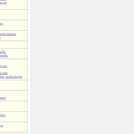
ées ou
ues
associations
y
ielle
ctuelle
s sur
icielle
ées, technologie
naire
ière
ues