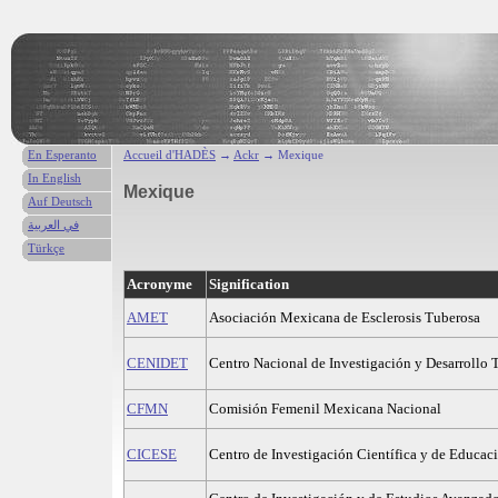
En Esperanto
Accueil d'HADÈS
→
Ackr
→ Mexique
In English
Mexique
Auf Deutsch
في العربية
Türkçe
Acronyme
Signification
AMET
Asociación Mexicana de Esclerosis Tuberosa
CENIDET
Centro Nacional de Investigación y Desarrollo 
CFMN
Comisión Femenil Mexicana Nacional
CICESE
Centro de Investigación Científica y de Educac