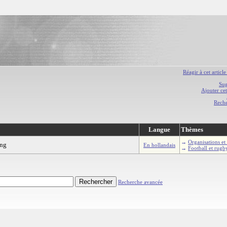
Réagir à cet article
Sug
Ajouter cet
Rech
Langue
Thèmes
→
Organisations et 
ing
En hollandais
→
Football et rugb
Recherche avancée