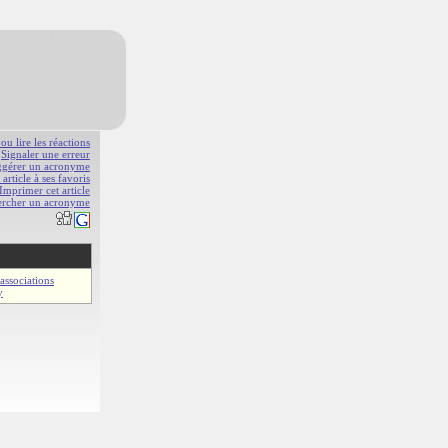
 ou lire les réactions
Signaler une erreur
gérer un acronyme
 article à ses favoris
Imprimer cet article
ercher un acronyme
associations
y