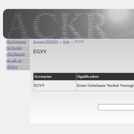
En Esperanto
Accueil d'HADÈS
→
Ackr
→ EGVV
In English
EGVV
Auf Deutsch
في العربية
Türkçe
Acronyme
Signification
EGVV
Eerste Gelselaarse Voetbal Verenig