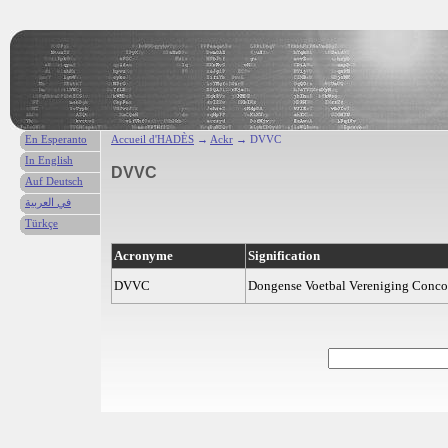
En Esperanto
Accueil d'HADÈS
→
Ackr
→ DVVC
In English
DVVC
Auf Deutsch
في العربية
Türkçe
Acronyme
Signification
DVVC
Dongense Voetbal Vereniging Conco