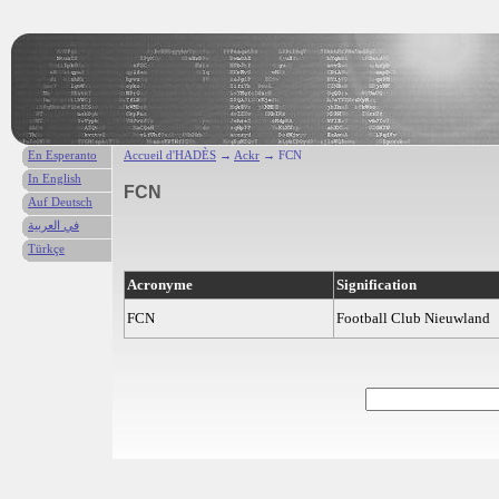
En Esperanto
Accueil d'HADÈS
→
Ackr
→ FCN
In English
FCN
Auf Deutsch
في العربية
Türkçe
Acronyme
Signification
FCN
Football Club Nieuwland