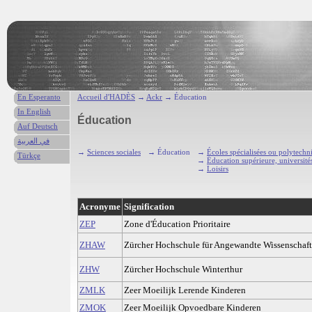
En Esperanto
Accueil d'HADÈS
→
Ackr
→ Éducation
In English
Éducation
Auf Deutsch
في العربية
→
Sciences sociales
→ Éducation
→
Écoles spécialisées ou polytechn
Türkçe
→
Éducation supérieure, université
→
Loisirs
Acronyme
Signification
ZEP
Zone d'Éducation Prioritaire
ZHAW
Zürcher Hochschule für Angewandte Wissenschaf
ZHW
Zürcher Hochschule Winterthur
ZMLK
Zeer Moeilijk Lerende Kinderen
ZMOK
Zeer Moeilijk Opvoedbare Kinderen