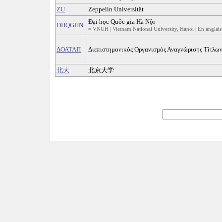
ZU
Zeppelin Universität
Đại học Quốc gia Hà Nội
ĐHQGHN
= VNUH | Vietnam National University, Hanoi | En anglais
ΔΟΑΤΑΠ
Διεπιστημονικός Οργανισμός Αναγνώρισης Τίτλω
北大
北京大学