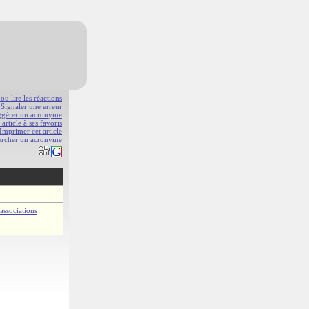
 ou lire les réactions
Signaler une erreur
gérer un acronyme
 article à ses favoris
Imprimer cet article
ercher un acronyme
associations