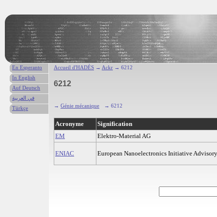
En Esperanto
Accueil d'HADÈS
→
Ackr
→ 6212
In English
6212
Auf Deutsch
في العربية
→
Génie mécanique
→ 6212
Türkçe
Acronyme
Signification
EM
Elektro-Material AG
ENIAC
European Nanoelectronics Initiative Advisory