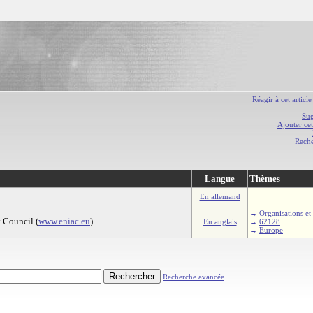
Réagir à cet article
Sug
Ajouter cet
Rech
Langue
Thèmes
En allemand
→
Organisations et 
 Council (
www.eniac.eu
)
En anglais
→
62128
→
Europe
Recherche avancée