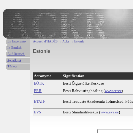
En Esperanto
Accueil d'HADÈS
→
Ackr
→ Estonie
In English
Estonie
Auf Deutsch
في العربية
Türkçe
Acronyme
Signification
EÕTK
Eesti Õigustõlke Keskuse
ERR
Eesti Rahvusringhääling (
www.err.ee
)
ETATF
Eesti Teaduste Akadeemia Toimetised. Füü
EVS
Eesti Standardikeskus (
www.evs.ee
)