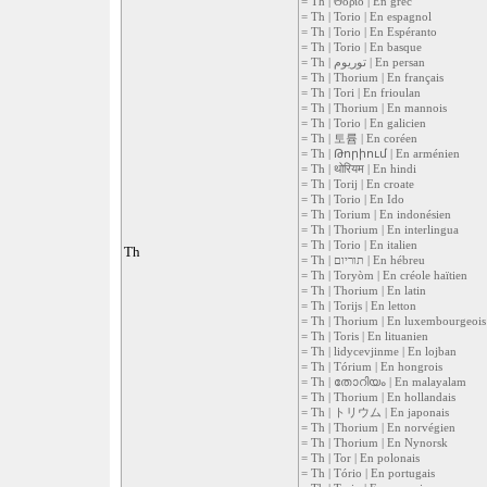
= Th | Θόριο | En grec
= Th | Torio | En espagnol
= Th | Torio | En Espéranto
= Th | Torio | En basque
= Th | توریوم | En persan
= Th | Thorium | En français
= Th | Tori | En frioulan
= Th | Thorium | En mannois
= Th | Torio | En galicien
= Th | 토륨 | En coréen
= Th | Թորիում | En arménien
= Th | थोरियम | En hindi
= Th | Torij | En croate
= Th | Torio | En Ido
= Th | Torium | En indonésien
= Th | Thorium | En interlingua
= Th | Torio | En italien
Th
= Th | תוריום | En hébreu
= Th | Toryòm | En créole haïtien
= Th | Thorium | En latin
= Th | Torijs | En letton
= Th | Thorium | En luxembourgeois
= Th | Toris | En lituanien
= Th | lidycevjinme | En lojban
= Th | Tórium | En hongrois
= Th | തോറിയം | En malayalam
= Th | Thorium | En hollandais
= Th | トリウム | En japonais
= Th | Thorium | En norvégien
= Th | Thorium | En Nynorsk
= Th | Tor | En polonais
= Th | Tório | En portugais