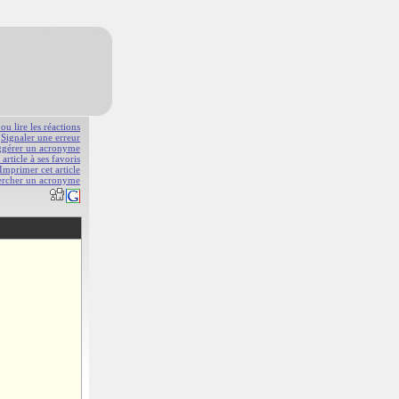
 ou lire les réactions
Signaler une erreur
gérer un acronyme
 article à ses favoris
Imprimer cet article
ercher un acronyme