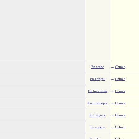
En arabe
→
Chimie
En bengali
→
Chimie
En biélorusse
→
Chimie
En bosniaque
→
Chimie
En bulgare
→
Chimie
En catalan
→
Chimie