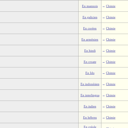
En mannois
→
Chimie
En galicien
→
Chimie
En coréen
→
Chimie
En arménien
→
Chimie
En hindi
→
Chimie
En croate
→
Chimie
En Ido
→
Chimie
En indonésien
→
Chimie
En interlingua
→
Chimie
En italien
→
Chimie
En hébreu
→
Chimie
En créole