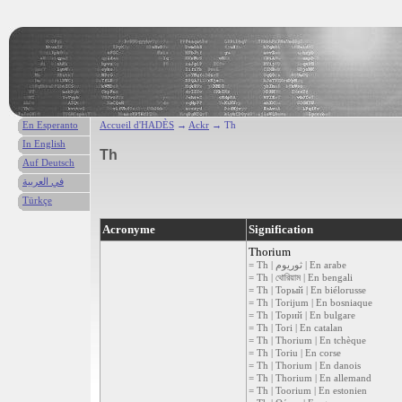
En Esperanto
Accueil d'HADÈS
→
Ackr
→ Th
In English
Th
Auf Deutsch
في العربية
Türkçe
Acronyme
Signification
Thorium
= Th | ثوريوم | En arabe
= Th | থোরিয়াম | En bengali
= Th | Торый | En biélorusse
= Th | Torijum | En bosniaque
= Th | Торий | En bulgare
= Th | Tori | En catalan
= Th | Thorium | En tchèque
= Th | Toriu | En corse
= Th | Thorium | En danois
= Th | Thorium | En allemand
= Th | Toorium | En estonien