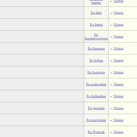
→
Chimie
haïtien
En latin
→
Chimie
En letton
→
Chimie
En
→
Chimie
luxembourgeois
En lituanien
→
Chimie
En lojban
→
Chimie
En hongrois
→
Chimie
En malayalam
→
Chimie
En hollandais
→
Chimie
En japonais
→
Chimie
En norvégien
→
Chimie
En Nynorsk
→
Chimie