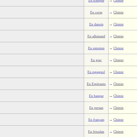
En tchèque
→
Chimie
En corse
→
Chimie
En danois
→
Chimie
En allemand
→
Chimie
En estonien
→
Chimie
En grec
→
Chimie
En espagnol
→
Chimie
En Espéranto
→
Chimie
En basque
→
Chimie
En persan
→
Chimie
En français
→
Chimie
En frioulan
→
Chimie