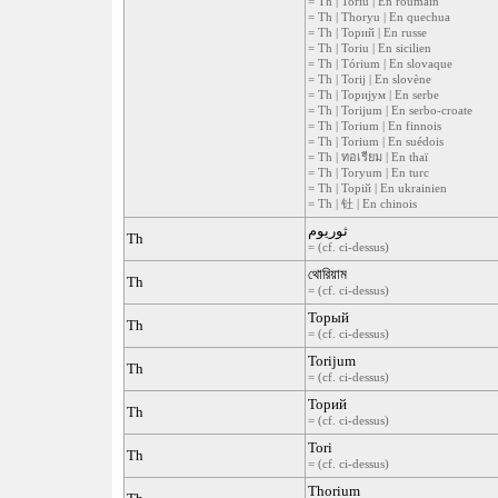
= Th | Toriu | En roumain
= Th | Thoryu | En quechua
= Th | Торий | En russe
= Th | Toriu | En sicilien
= Th | Tórium | En slovaque
= Th | Torij | En slovène
= Th | Торијум | En serbe
= Th | Torijum | En serbo-croate
= Th | Torium | En finnois
= Th | Torium | En suédois
= Th | ทอเรียม | En thaï
= Th | Toryum | En turc
= Th | Торій | En ukrainien
= Th | 钍 | En chinois
ثوريوم
Th
= (cf. ci-dessus)
থোরিয়াম
Th
= (cf. ci-dessus)
Торый
Th
= (cf. ci-dessus)
Torijum
Th
= (cf. ci-dessus)
Торий
Th
= (cf. ci-dessus)
Tori
Th
= (cf. ci-dessus)
Thorium