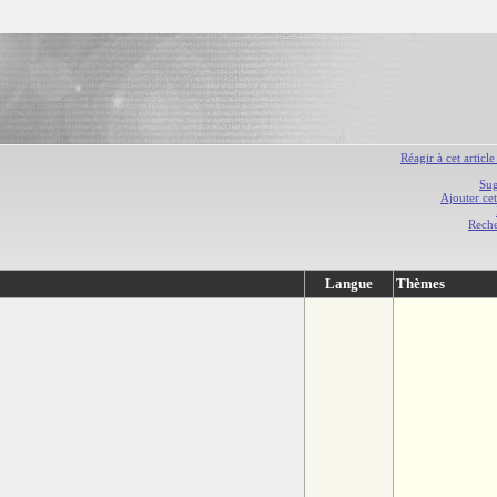
Réagir à cet article
Sug
Ajouter cet
Rech
Langue
Thèmes