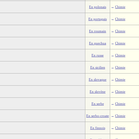
En polonais
→
Chimie
En portugais
→
Chimie
En roumain
→
Chimie
En quechua
→
Chimie
En russe
→
Chimie
En sicilien
→
Chimie
En slovaque
→
Chimie
En slovène
→
Chimie
En serbe
→
Chimie
En serbo-croate
→
Chimie
En finnois
→
Chimie