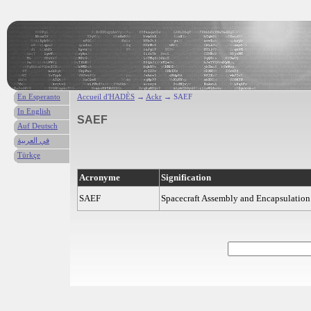
En Esperanto
Accueil d'HADÈS
→
Ackr
→ SAEF
In English
SAEF
Auf Deutsch
في العربية
Türkçe
Acronyme
Signification
SAEF
Spacecraft Assembly and Encapsulation 