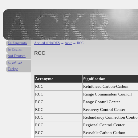
En Esperanto
Accueil d'HADÈS
→
Ackr
→ RCC
In English
RCC
Auf Deutsch
في العربية
Türkçe
Acronyme
Signification
RCC
Reinforced Carbon-Carbon
RCC
Range Commanders' Council
RCC
Range Control Center
RCC
Recovery Control Center
RCC
Redundancy Connection Contro
RCC
Regional Control Center
RCC
Reusable Carbon-Carbon