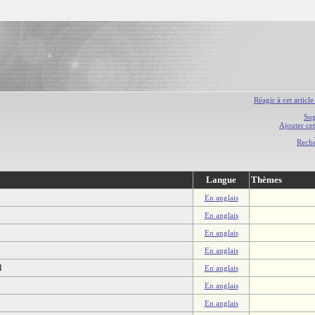
Réagir à cet article
Sug
Ajouter cet
Rech
Langue
Thèmes
En anglais
En anglais
En anglais
En anglais
l
En anglais
En anglais
En anglais