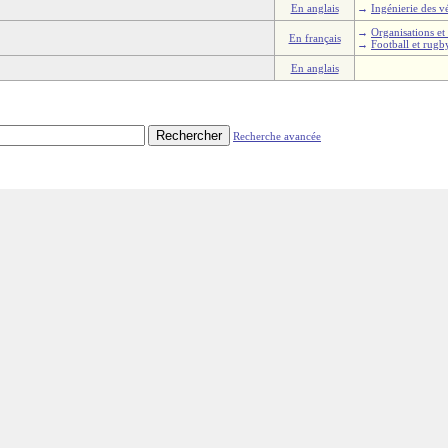
En anglais
→
Ingénierie des v
→
Organisations et 
En français
→
Football et rugb
En anglais
Recherche avancée