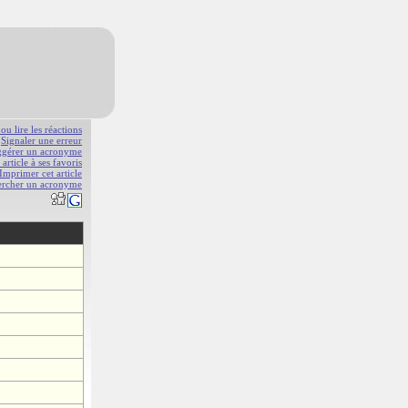
 ou lire les réactions
Signaler une erreur
gérer un acronyme
 article à ses favoris
Imprimer cet article
ercher un acronyme