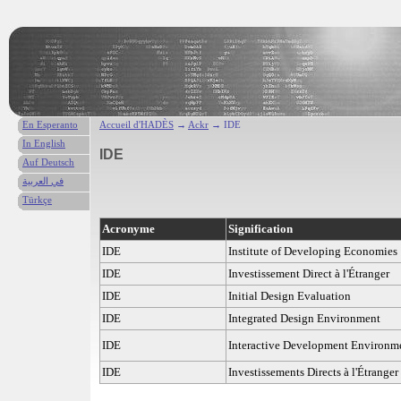
En Esperanto
Accueil d'HADÈS
→
Ackr
→ IDE
In English
IDE
Auf Deutsch
في العربية
Türkçe
Acronyme
Signification
IDE
Institute of Developing Economies
IDE
Investissement Direct à l'Étranger
IDE
Initial Design Evaluation
IDE
Integrated Design Environment
IDE
Interactive Development Environm
IDE
Investissements Directs à l'Étranger