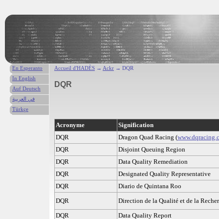
En Esperanto
Accueil d'HADÈS
→
Ackr
→ DQR
In English
DQR
Auf Deutsch
في العربية
Türkçe
Acronyme
Signification
DQR
Dragon Quad Racing (
www.dqracing.
DQR
Disjoint Queuing Region
DQR
Data Quality Remediation
DQR
Designated Quality Representative
DQR
Diario de Quintana Roo
DQR
Direction de la Qualité et de la Reche
DQR
Data Quality Report