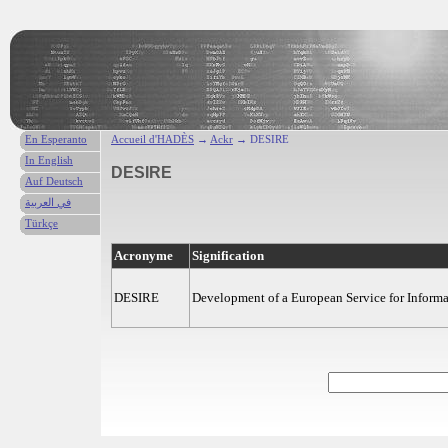
En Esperanto
Accueil d'HADÈS
→
Ackr
→ DESIRE
In English
DESIRE
Auf Deutsch
في العربية
Türkçe
Acronyme
Signification
DESIRE
Development of a European Service for Inform