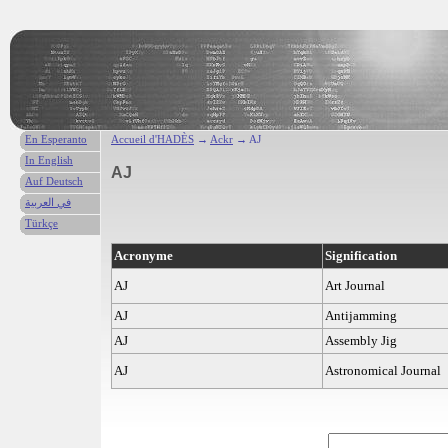
En Esperanto
Accueil d'HADÈS
→
Ackr
→ AJ
In English
AJ
Auf Deutsch
في العربية
Türkçe
Acronyme
Signification
AJ
Art Journal
AJ
Antijamming
AJ
Assembly Jig
AJ
Astronomical Journal