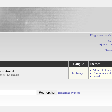
Réagir à cet article
Sug
Ajouter cet
Rech
Langue
Thèmes
→
Administration c
ernational
En français
→
Développement
ncy | En anglais
→
Canada
Recherche avancée