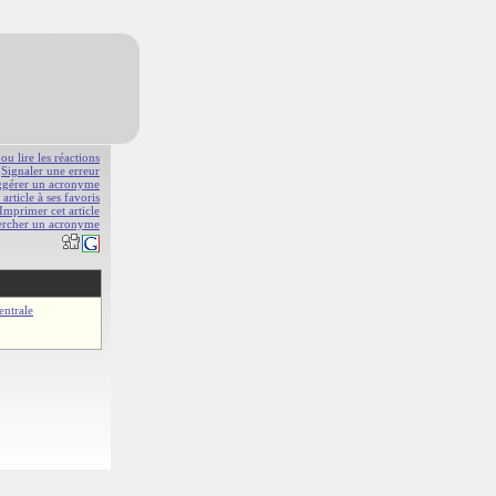
 ou lire les réactions
Signaler une erreur
gérer un acronyme
 article à ses favoris
Imprimer cet article
ercher un acronyme
entrale