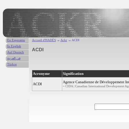
En Esperanto
Accueil d'HADÈS
→
Ackr
→ ACDI
In English
ACDI
Auf Deutsch
في العربية
Türkçe
Acronyme
Signification
Agence Canadienne de Développement Int
ACDI
= CIDA | Canadian International Development Age