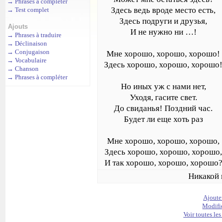
→
Phrases à compléter
Здесь ведь вроде место есть,
→
Test complet
Здесь подруги и друзья,
Ajouts
И не нужно ни …!
→
Phrases à traduire
→
Déclinaison
→
Conjugaison
Мне хорошо, хорошо, хорошо!
→
Vocabulaire
Здесь хорошо, хорошо, хорошо
→
Chanson
→
Phrases à compléter
Но иных уж с нами нет,
Уходя, гасите свет.
До свиданья! Поздний час.
Будет ли еще хоть раз
Мне хорошо, хорошо, хорошо,
Здесь хорошо, хорошо, хорошо
И так хорошо, хорошо, хорошо
Никакой 
Ajoute
Modifi
Voir toutes le