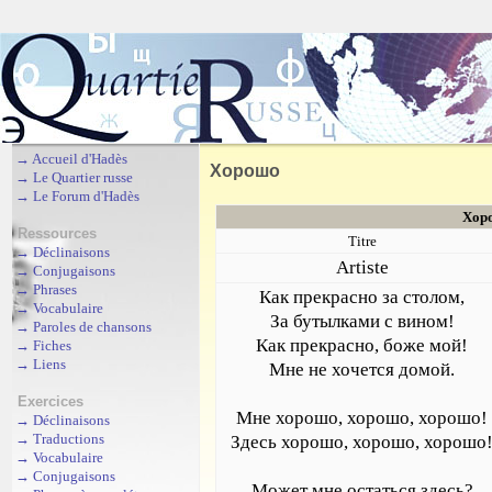
→
Accueil d'Hadès
Хорошо
→
Le Quartier russe
→
Le Forum d'Hadès
Хоро
Ressources
Titre
→
Déclinaisons
Artiste
→
Conjugaisons
→
Phrases
Как прекрасно за столом,
→
Vocabulaire
За бутылками с вином!
→
Paroles de chansons
Как прекрасно, боже мой!
→
Fiches
→
Liens
Мне не хочется домой.
Exercices
Мне хорошо, хорошо, хорошо!
→
Déclinaisons
→
Traductions
Здесь хорошо, хорошо, хорошо
→
Vocabulaire
→
Conjugaisons
Может мне остаться здесь?