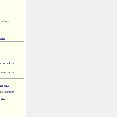
 sanguin
euses
associations
associations
 sanguin
associations
iques