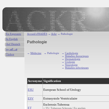
En Esperanto
Accueil d'HADÈS
→
Ackr
→ Pathologie
In English
Pathologie
Auf Deutsch
في العربية
→
Médecine
→ Pathologie
→
Cardiologie
Türkçe
→
Maladies thoraciques
→
Dermatologie
→
Urologie
→
Neurologie
→
Maladies infectieuses
Acronyme
Signification
ESU
European School of Urology
ESV
Extrasystole Ventriculaire
Esclerosis Tuberosa
ET
= TS | Tuberous Sclerosis | En anglais