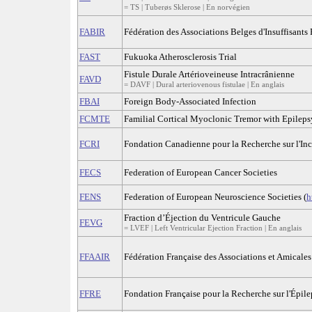
= TS | Tuberøs Sklerose | En norvégien
FABIR
Fédération des Associations Belges d'Insuffisant
FAST
Fukuoka Atherosclerosis Trial
Fistule Durale Artérioveineuse Intracrânienne
FAVD
= DAVF | Dural arteriovenous fistulae | En anglais
FBAI
Foreign Body-Associated Infection
FCMTE
Familial Cortical Myoclonic Tremor with Epileps
FCRI
Fondation Canadienne pour la Recherche sur l'In
FECS
Federation of European Cancer Societies
FENS
Federation of European Neuroscience Societies (
h
Fraction d’Éjection du Ventricule Gauche
FEVG
= LVEF | Left Ventricular Ejection Fraction | En anglais
FFAAIR
Fédération Française des Associations et Amicales 
FFRE
Fondation Française pour la Recherche sur l'Épilep