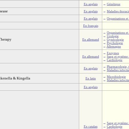
En anglais
→
Génétique
sease
En anglais
→
Maladies thorac
En anglais
→
Organisations et 
En français
→
Organisations et 
→
Urologie
Therapy
En allemand
→
Gynécologie
→
Psychologie
→
Allemagne
→
Enzymes
En allemand
→
Sang et système
→
Cardiologie
→
Pharmacologie, 
En anglais
→
Maladies infecti
→
Microbiologie
ikenella & Kingella
En latin
→
Maladies infecti
En anglais
→
Sang et système
En catalan
→
Cardiologie