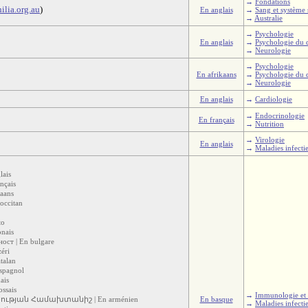
→
Fondations
lia.org.au
)
En anglais
→
Sang et système
→
Australie
→
Psychologie
En anglais
→
Psychologie du
→
Neurologie
→
Psychologie
En afrikaans
→
Psychologie du
→
Neurologie
En anglais
→
Cardiologie
→
Endocrinologie
En français
→
Nutrition
→
Virologie
En anglais
→
Maladies infecti
lais
nçais
aans
occitan
to
onais
ст | En bulgare
éri
talan
espagnol
ais
ssais
→
Immunologie et 
ության Համախտանիշ | En arménien
En basque
→
Maladies infecti