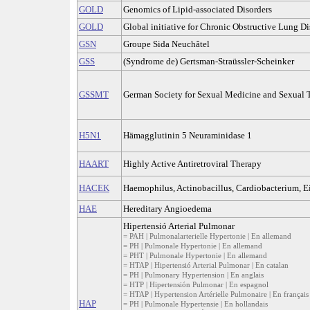
GOLD
Genomics of Lipid-associated Disorders
GOLD
Global initiative for Chronic Obstructive Lung Di
GSN
Groupe Sida Neuchâtel
GSS
(Syndrome de) Gertsman-Straüssler-Scheinker
GSSMT
German Society for Sexual Medicine and Sexual 
H5N1
Hämagglutinin 5 Neuraminidase 1
HAART
Highly Active Antiretroviral Therapy
HACEK
Haemophilus, Actinobacillus, Cardiobacterium, E
HAE
Hereditary Angioedema
Hipertensió Arterial Pulmonar
= PAH | Pulmonalarterielle Hypertonie | En allemand
= PH | Pulmonale Hypertonie | En allemand
= PHT | Pulmonale Hypertonie | En allemand
= HTAP | Hipertensió Arterial Pulmonar | En catalan
= PH | Pulmonary Hypertension | En anglais
= HTP | Hipertensión Pulmonar | En espagnol
= HTAP | Hypertension Artérielle Pulmonaire | En français
HAP
= PH | Pulmonale Hypertensie | En hollandais