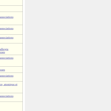
associations
associations
associations
allergie
euses
associations
euses
associations
re, atomique et
associations