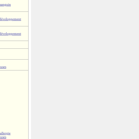
 sanguin
 développement
 développement
euses
allergie
euses