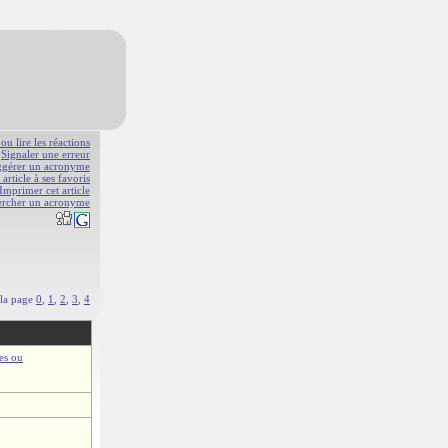
 ou lire les réactions
Signaler une erreur
gérer un acronyme
 article à ses favoris
Imprimer cet article
ercher un acronyme
 la page
0
,
1
,
2
,
3
,
4
ées ou