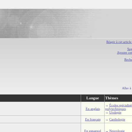
Réagir à cet article
Sug
Ajouter cet
Rech
Aller à
Langue
Thèmes
→
Écoles spécialis
En anglais
polytechniques
→
Urologie
En français
→
Cardiologie
En espagnol
→
Neurologie