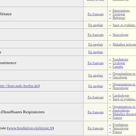
→
Associations
s Rénaux
En français
→
Urologie
→
Belgique
En anglais
→
Sang et système
En français
→
Neurologie
En anglais
→
Maladies infecti
y
En anglais
→
Fondations
continence
En français
→
Urologie
→
Canada
→
Organisations et 
En anglais
→
Oncologie
→
Organisations et 
ttp://fens.mdc-berlin.de
)
En anglais
→
Neurologie
→
Cardiologie
En français
→
Sang et système
→
Organisations et 
→
Associations
d'Insuffisants Respiratoires
En français
→
Maladies thorac
→
France
→
Fondations
sie (
www.fondation-epilepsie.fr
)
En français
→
Neurologie
→
France