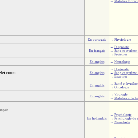
→
Maladies thorac
En portugais
→
Physiologie
→
Diagnostic
En français
→
Sang et système
→
Protéines
En anglais
→
Neurologie
→
Diagnostic
let count
En anglais
→
Sang et système
→
Enzymes
→
Santé et hygiène
En anglais
→
Oncologie
→
Virologie
En anglais
→
Maladies infecti
ançais
→
Psychologie
En hollandais
→
Psychologie du
→
Neurologie