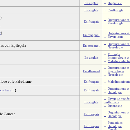
En anglais
→
Diagnostic
En anglais
→
Cardiologie
g
)
→
Organisations et 
En français
→
Physiologie
l
g
)
→
Organisations et 
En espagnol
→
Physiologie
→
Organisations et 
nas con Epilepsia
En espagnol
→
Neurologie
→
Virologie
En anglais
→
Immunologie et 
→
Maladies infecti
→
Organisations et 
En allemand
→
Psychologie
→
Neurologie
lose et le Paludisme
En français
→
Maladies infecti
→
Organisations et 
w.fmrc.fr
)
En français
→
Oncologie
→
Physique nucléai
En anglais
moléculaire
→
Diagnostic
→
Organisations et 
 le Cancer
En français
→
Oncologie
→
Fondations
En français
→
Oncologie
→
Canada