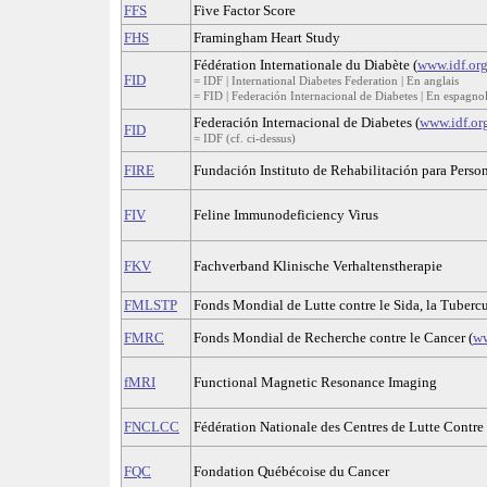
FFS
Five Factor Score
FHS
Framingham Heart Study
Fédération Internationale du Diabète (
www.idf.or
FID
= IDF | International Diabetes Federation | En anglais
= FID | Federación Internacional de Diabetes | En espagno
Federación Internacional de Diabetes (
www.idf.or
FID
= IDF (cf. ci-dessus)
FIRE
Fundación Instituto de Rehabilitación para Perso
FIV
Feline Immunodeficiency Virus
FKV
Fachverband Klinische Verhaltenstherapie
FMLSTP
Fonds Mondial de Lutte contre le Sida, la Tubercu
FMRC
Fonds Mondial de Recherche contre le Cancer (
ww
fMRI
Functional Magnetic Resonance Imaging
FNCLCC
Fédération Nationale des Centres de Lutte Contre
FQC
Fondation Québécoise du Cancer