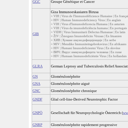
GGC
Groupe Génétique et Cancer
Giza Immunoeskasiaren Birusa
= VIH | Virus de l'Immunodéficience Humaine | En frança
= HIV | Human Immunodeficiency Virus | En anglais
= VIH | Virus d'Inmunodeficencia Humana | En asturien
= VIH | Vírus da imunodeficiência humana | En portugais
= VIDH | Virus Immunitarii Defectus Humanae | En latin
GIB
= ŽIV | Žmogaus Imunodeficito Virusas | En lituanien
= ХИВ | Хумане имунодефицијенције | En serbe
= MIV | Menslike Immuniteitsgebreksvirus | En afrikaans
= HIV | Humani Imunodeficientni Virus | En slovène
= ВИЧ | Вирус иммунодефицита человека | En russe
= HIV | Humaan Immunodeficiëntie Virus | En hollandais
GLRA
German Leprosy and Tuberculosis Relief Associat
GN
Glomérulonéphrite
GNA
Glomérulonéphrite aiguë
GNC
Glomérulonéphrite chronique
GNDF
Glial cell-line-Derived Neurotrophic Factor
GNPÖ
Gesellschaft für Neuropsychologie Österreich (
ww
GNRP
Glomérulonéphrite rapidement progressive