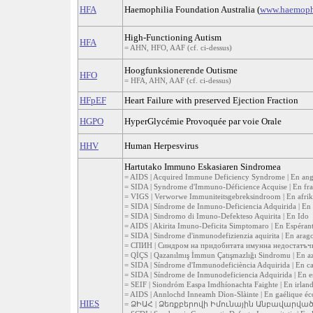
HFA
Haemophilia Foundation Australia (
www.haemophi
High-Functioning Autism
HFA
= AHN, HFO, AAF (cf. ci-dessus)
Hoogfunksionerende Outisme
HFO
= HFA, AHN, AAF (cf. ci-dessus)
HFpEF
Heart Failure with preserved Ejection Fraction
HGPO
HyperGlycémie Provoquée par voie Orale
HHV
Human Herpesvirus
Hartutako Immuno Eskasiaren Sindromea
= AIDS | Acquired Immune Deficiency Syndrome | En ang
= SIDA | Syndrome d'Immuno-Déficience Acquise | En fra
= VIGS | Verworwe Immuniteitsgebreksindroom | En afrik
= SIDA | Síndrome de Inmuno-Deficiencia Adquirida | En 
= SIDA | Sindromo di Imuno-Defekteso Aquirita | En Ido
= AIDS | Akirita Imuno-Deficita Simptomaro | En Espéran
= SIDA | Sindrome d'inmunodefizienzia aquirita | En arag
= СПИН | Синдром на придобитата имунна недостатъчно
= QİÇS | Qazanılmış İmmun Çatışmazlığı Sindromu | En az
= SIDA | Síndrome d'Immunodeficiència Adquirida | En ca
= SIDA | Síndrome de Inmunodeficiencia Adquirida | En 
= SEIF | Siondróm Easpa Imdhíonachta Faighte | En irland
= AIDS | Annlochd Inneamh Dìon-Slàinte | En gaélique éco
HIES
= ՁԻԱՀ | Ձեռքբերովի Իմունային Անբավարված