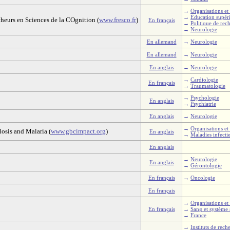
→
Organisations et 
→
Éducation supéri
cheurs en Sciences de la COgnition (
www.fresco.fr
)
En français
→
Politique de rec
→
Neurologie
En allemand
→
Neurologie
En allemand
→
Neurologie
En anglais
→
Neurologie
→
Cardiologie
En français
→
Traumatologie
→
Psychologie
En anglais
→
Psychiatrie
En anglais
→
Neurologie
→
Organisations et 
osis and Malaria (
www.gbcimpact.org
)
En anglais
→
Maladies infecti
En anglais
→
Neurologie
En anglais
→
Gérontologie
En français
→
Oncologie
En français
→
Organisations et 
En français
→
Sang et système
→
France
→
Instituts de rech