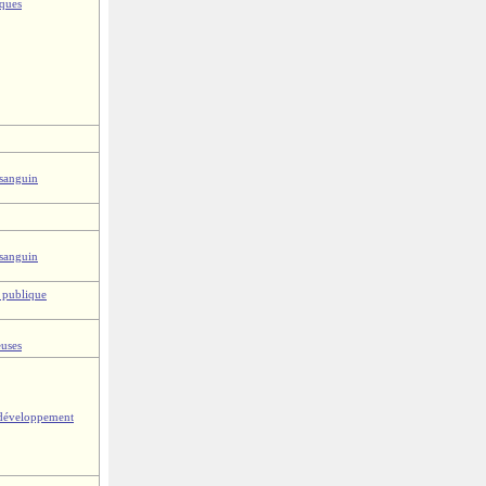
iques
 sanguin
 sanguin
 publique
euses
 développement