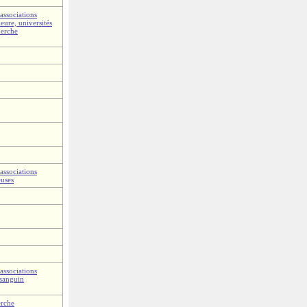
associations
eure, universités
herche
associations
euses
associations
 sanguin
erche