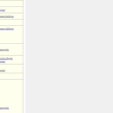
iques
associations
associations
 sanguin
toxicologie
euses
euses
 sanguin