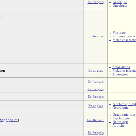
En français
→
Génétique
→
Oncologie
is
→
Virologie
En basque
→
Immunologie et 
→
Maladies infecti
→
Associations
ion
En anglais
→
Maladies infecti
→
Allemagne
En français
En français
En français
→
Biochimie, biop
En anglais
→
Neurologie
→
Organisations et 
→
Psychologie
w.gnpoe.at
)
En allemand
→
Neurologie
→
Autriche
En français