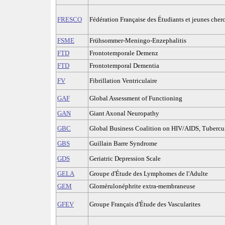
FRESCO
Fédération Française des Étudiants et jeunes cher
FSME
Frühsommer-Meningo-Enzephalitis
FTD
Frontotemporale Demenz
FTD
Frontotemporal Dementia
FV
Fibrillation Ventriculaire
GAF
Global Assessment of Functioning
GAN
Giant Axonal Neuropathy
GBC
Global Business Coalition on HIV/AIDS, Tubercul
GBS
Guillain Barre Syndrome
GDS
Geriatric Depression Scale
GELA
Groupe d'Étude des Lymphomes de l'Adulte
GEM
Glomérulonéphrite extra-membraneuse
GFEV
Groupe Français d'Étude des Vascularites