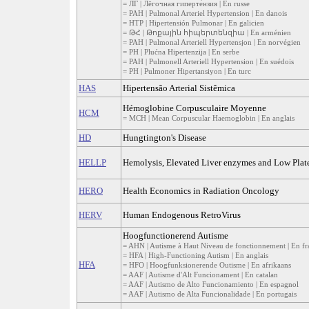
= ЛГ | Лёгочная гиперте́нзия | En russe
= PAH | Pulmonal Arteriel Hypertension | En danois
= HTP | Hipertensión Pulmonar | En galicien
= ԹՀ | Թոքային հիպերտենզիա | En arménien
= PAH | Pulmonal Arteriell Hypertensjon | En norvégien
= PH | Plućna Hipertenzija | En serbe
= PAH | Pulmonell Arteriell Hypertension | En suédois
= PH | Pulmoner Hipertansiyon | En turc
HAS
Hipertensão Arterial Sistêmica
Hémoglobine Corpusculaire Moyenne
HCM
= MCH | Mean Corpuscular Haemoglobin | En anglais
HD
Hungtington's Disease
HELLP
Hemolysis, Elevated Liver enzymes and Low Plate
HERO
Health Economics in Radiation Oncology
HERV
Human Endogenous RetroVirus
Hoogfunctionerend Autisme
= AHN | Autisme à Haut Niveau de fonctionnement | En fr
= HFA | High-Functioning Autism | En anglais
HFA
= HFO | Hoogfunksionerende Outisme | En afrikaans
= AAF | Autisme d'Alt Funcionament | En catalan
= AAF | Autismo de Alto Funcionamiento | En espagnol
= AAF | Autismo de Alta Funcionalidade | En portugais