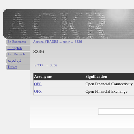
En Esperanto
Accueil d'HADÈS
→
Ackr
→ 3336
In English
3336
Auf Deutsch
في العربية
→
333
→ 3336
Türkçe
Acronyme
Signification
OFC
Open Financial Connectivity
OFX
Open Financial Exchange