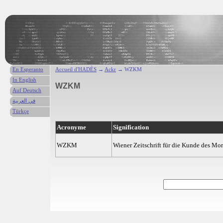
En Esperanto
Accueil d'HADÈS
→
Ackr
→ WZKM
In English
WZKM
Auf Deutsch
في العربية
Türkçe
Acronyme
Signification
WZKM
Wiener Zeitschrift für die Kunde des Mo