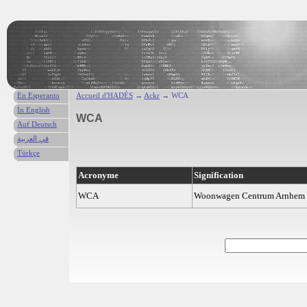
En Esperanto
Accueil d'HADÈS
→
Ackr
→ WCA
In English
WCA
Auf Deutsch
في العربية
Türkçe
Acronyme
Signification
WCA
Woonwagen Centrum Arnhem