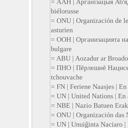
= ААН | Арганіза́цыя Аб'я
biélorusse
= ONU | Organización de le
asturien
= OOH | Организацията на
bulgare
= ABU | Aozadur ar Broado
= ПНО | Пĕрлешнĕ Нацисе
tchouvache
= FN | Feriene Naasjes | En 
= UN | United Nations | En 
= NBE | Nazio Batuen Erak
= ONU | Organización das N
= UN | Unuiĝinta Naciaro |