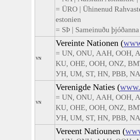
= ÜRO | Ühinenud Rahvaste
estonien
= SÞ | Sameinuðu þjóðanna 
Vereinte Nationen (
www
= UN, ONU, ААН, OOH, A
VN
KU, ΟΗΕ, ООН, ONZ, BMT
УН, UM, ST, HN, PBB, NA, 
Verenigde Naties (
www.
= UN, ONU, ААН, OOH, A
VN
KU, ΟΗΕ, ООН, ONZ, BMT
УН, UM, ST, HN, PBB, NA, 
Vereent Natiounen (
www