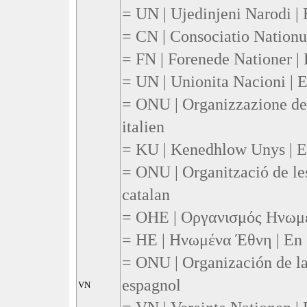
= UN | Ujedinjeni Narodi |
= CN | Consociatio Nationu
= FN | Forenede Nationer |
= UN | Unionita Nacioni | 
= ONU | Organizzazione del
italien
= KU | Kenedhlow Unys | E
= ONU | Organització de le
catalan
= ΟΗΕ | Οργανισμός Ηνωμέ
= ΗΕ | Ηνωμένα Έθνη | En 
= ONU | Organización de la
espagnol
VN