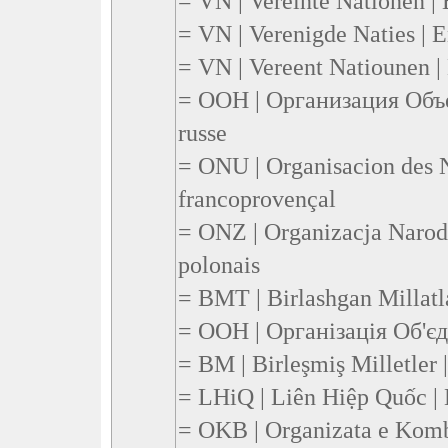
= VN | Vereinte Nationen |
= VN | Verenigde Naties | E
= VN | Vereent Natiounen 
= ООН | Организация Oбъ
russe
= ONU | Organisacion des N
francoprovençal
= ONZ | Organizacja Naro
polonais
= BMT | Birlashgan Millatla
= ООН | Організація Об'єд
= BM | Birleşmiş Milletler |
= LHiQ | Liên Hiệp Quốc |
= OKB | Organizata e Komb