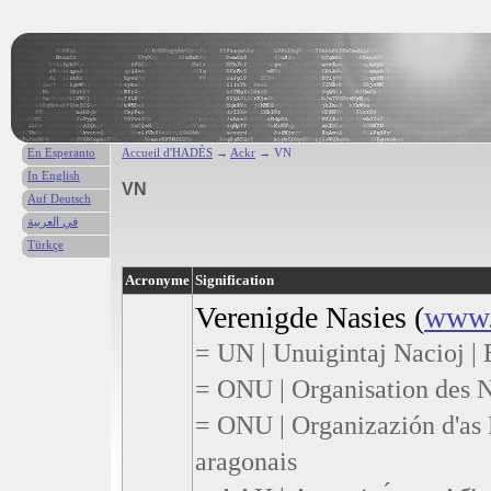
En Esperanto
Accueil d'HADÈS
→
Ackr
→ VN
In English
VN
Auf Deutsch
في العربية
Türkçe
Acronyme
Signification
Verenigde Nasies (
www.
= UN | Unuigintaj Nacioj |
= ONU | Organisation des N
= ONU | Organizazión d'as 
aragonais