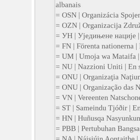
albanais
= OSN | Organizácia Spoje
= OZN | Organizacija Zdru
= УН | Уједињене нације |
= FN | Förenta nationerna |
= UM | Umoja wa Mataifa |
= NU | Nazzioni Uniti | En s
= ONU | Organizaţia Naţiun
= ONU | Organização das Na
= VN | Vereenten Natschon
= ST | Sameindu Tjóðir | En
= HN | Huñusqa Nasyunkun
= PBB | Pertubuhan Bangsa-
= NA | Náisiúin Aontaithe |