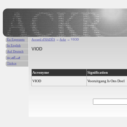
En Esperanto
Accueil d'HADÈS
→
Ackr
→ VIOD
In English
VIOD
Auf Deutsch
في العربية
Türkçe
Acronyme
Signification
VIOD
Vooruitgang Is Ons Doel