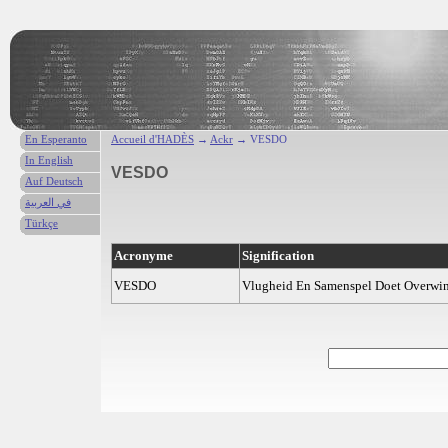
En Esperanto
Accueil d'HADÈS
→
Ackr
→ VESDO
In English
VESDO
Auf Deutsch
في العربية
Türkçe
Acronyme
Signification
VESDO
Vlugheid En Samenspel Doet Overwi