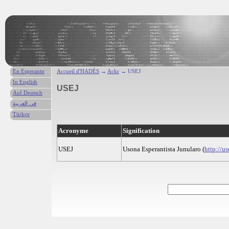
En Esperanto
Accueil d'HADÈS
→
Ackr
→ USEJ
In English
USEJ
Auf Deutsch
في العربية
Türkçe
Acronyme
Signification
USEJ
Usona Esperantista Junularo (
http://us