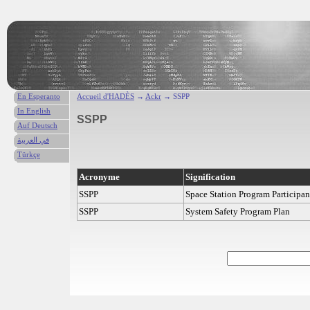
En Esperanto
Accueil d'HADÈS
→
Ackr
→ SSPP
In English
SSPP
Auf Deutsch
في العربية
Türkçe
Acronyme
Signification
SSPP
Space Station Program Participan
SSPP
System Safety Program Plan