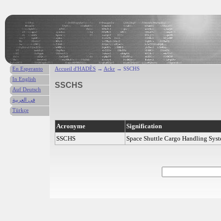
En Esperanto
Accueil d'HADÈS
→
Ackr
→ SSCHS
In English
SSCHS
Auf Deutsch
في العربية
Türkçe
Acronyme
Signification
SSCHS
Space Shuttle Cargo Handling Sys