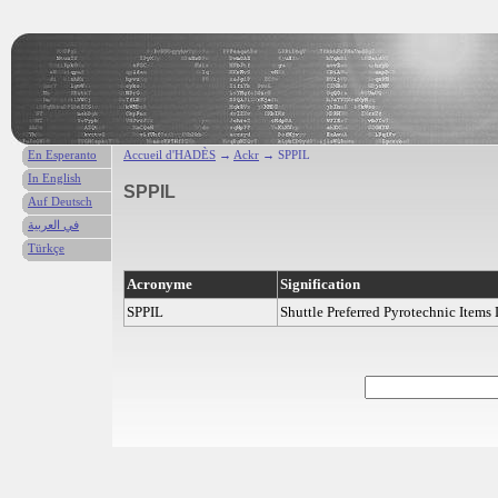
En Esperanto
Accueil d'HADÈS
→
Ackr
→ SPPIL
In English
SPPIL
Auf Deutsch
في العربية
Türkçe
Acronyme
Signification
SPPIL
Shuttle Preferred Pyrotechnic Items 