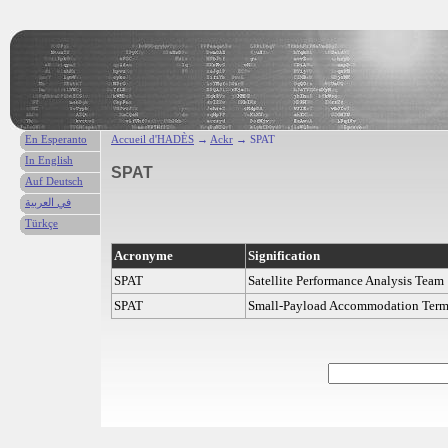
En Esperanto
Accueil d'HADÈS
→
Ackr
→ SPAT
In English
SPAT
Auf Deutsch
في العربية
Türkçe
Acronyme
Signification
SPAT
Satellite Performance Analysis Team
SPAT
Small-Payload Accommodation Term