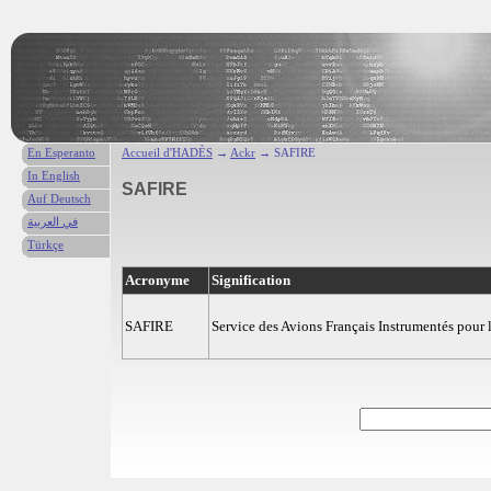
En Esperanto
Accueil d'HADÈS
→
Ackr
→ SAFIRE
In English
SAFIRE
Auf Deutsch
في العربية
Türkçe
Acronyme
Signification
SAFIRE
Service des Avions Français Instrumentés pour