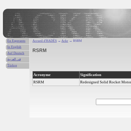
En Esperanto
Accueil d'HADÈS
→
Ackr
→ RSRM
In English
RSRM
Auf Deutsch
في العربية
Türkçe
Acronyme
Signification
RSRM
Redesigned Solid Rocket Moto