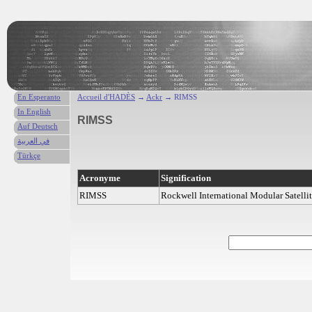
En Esperanto
Accueil d'HADÈS
→
Ackr
→ RIMSS
In English
RIMSS
Auf Deutsch
في العربية
Türkçe
Acronyme
Signification
RIMSS
Rockwell International Modular Satelli