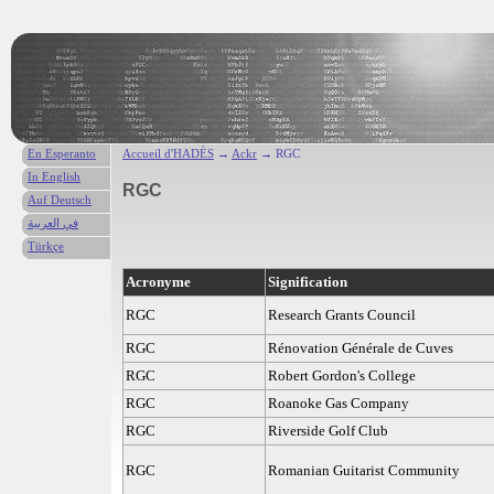
En Esperanto
Accueil d'HADÈS
→
Ackr
→ RGC
In English
RGC
Auf Deutsch
في العربية
Türkçe
Acronyme
Signification
RGC
Research Grants Council
RGC
Rénovation Générale de Cuves
RGC
Robert Gordon's College
RGC
Roanoke Gas Company
RGC
Riverside Golf Club
RGC
Romanian Guitarist Community