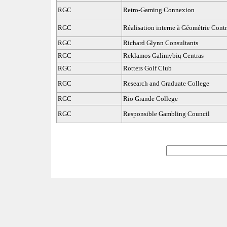
RGC
Retro-Gaming Connexion
RGC
Réalisation interne à Géométrie Contr
RGC
Richard Glynn Consultants
RGC
Reklamos Galimybių Centras
RGC
Rotters Golf Club
RGC
Research and Graduate College
RGC
Rio Grande College
RGC
Responsible Gambling Council