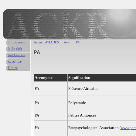
En Esperanto
Accueil d'HADÈS
→
Ackr
→ PA
In English
PA
Auf Deutsch
في العربية
Türkçe
Acronyme
Signification
PA
Présence Africaine
PA
Polyamide
PA
Petites Annonces
PA
Parapsychological Association (
www.para