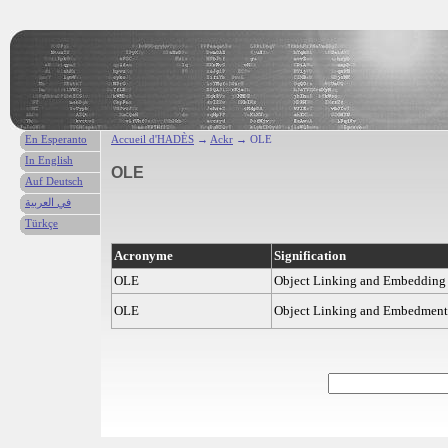
En Esperanto
Accueil d'HADÈS
→
Ackr
→ OLE
In English
OLE
Auf Deutsch
في العربية
Türkçe
Acronyme
Signification
OLE
Object Linking and Embedding
OLE
Object Linking and Embedment