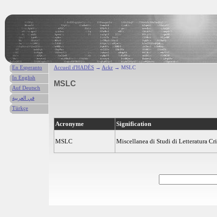
En Esperanto
Accueil d'HADÈS
→
Ackr
→ MSLC
In English
MSLC
Auf Deutsch
في العربية
Türkçe
Acronyme
Signification
MSLC
Miscellanea di Studi di Letteratura Cri