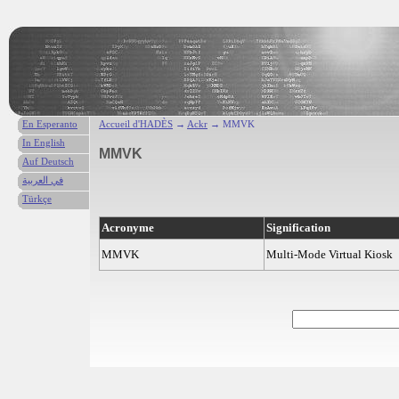
En Esperanto
Accueil d'HADÈS
→
Ackr
→ MMVK
In English
MMVK
Auf Deutsch
في العربية
Türkçe
Acronyme
Signification
MMVK
Multi-Mode Virtual Kiosk