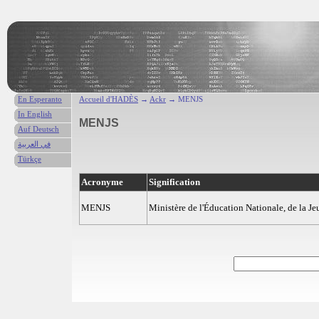
En Esperanto
Accueil d'HADÈS
→
Ackr
→ MENJS
In English
MENJS
Auf Deutsch
في العربية
Türkçe
Acronyme
Signification
MENJS
Ministère de l'Éducation Nationale, de la Je