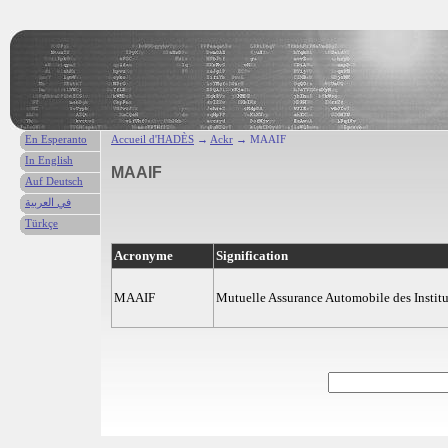
En Esperanto
Accueil d'HADÈS
→
Ackr
→ MAAIF
In English
MAAIF
Auf Deutsch
في العربية
Türkçe
Acronyme
Signification
MAAIF
Mutuelle Assurance Automobile des Institu