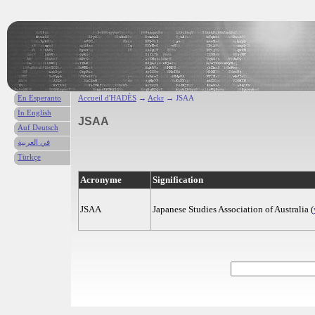
En Esperanto
Accueil d'HADÈS
→
Ackr
→ JSAA
In English
JSAA
Auf Deutsch
في العربية
Türkçe
Acronyme
Signification
JSAA
Japanese Studies Association of Australia (