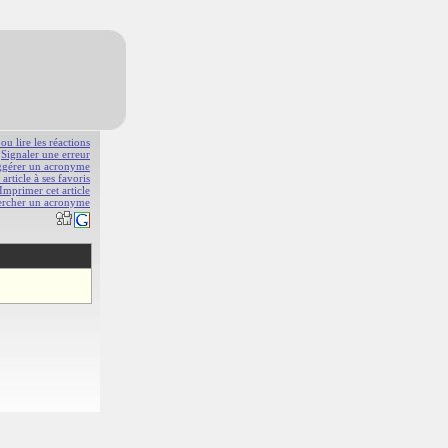
 ou lire les réactions
Signaler une erreur
gérer un acronyme
 article à ses favoris
Imprimer cet article
ercher un acronyme