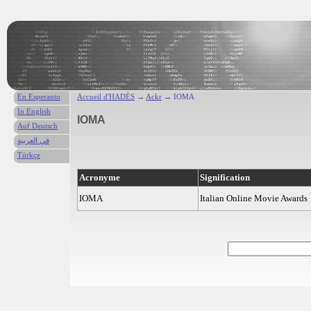
En Esperanto
Accueil d'HADÈS
→
Ackr
→ IOMA
In English
IOMA
Auf Deutsch
في العربية
Türkçe
Acronyme
Signification
IOMA
Italian Online Movie Awards