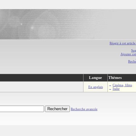
Réagir à cet article
Sug
Ajouter cet
Rech
Langue
Thèmes
→
Cinéma, films
En anglais
→
Italie
Recherche avancée