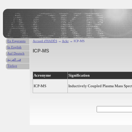
En Esperanto
Accueil d'HADÈS
→
Ackr
→ ICP-MS
In English
ICP-MS
Auf Deutsch
في العربية
Türkçe
Acronyme
Signification
ICP-MS
Inductively Coupled Plasma Mass Spec